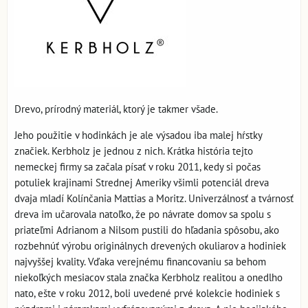
Drevo, prírodný materiál, ktorý je takmer všade.
Jeho použitie v hodinkách je ale výsadou iba malej hŕstky
značiek. Kerbholz je jednou z nich. Krátka história tejto
nemeckej firmy sa začala písať v roku 2011, kedy si počas
potuliek krajinami Strednej Ameriky všimli potenciál dreva
dvaja mladí Kolínčania Mattias a Moritz. Univerzálnosť a tvárnosť
dreva im učarovala natoľko, že po návrate domov sa spolu s
priateľmi Adrianom a Nilsom pustili do hľadania spôsobu, ako
rozbehnúť výrobu originálnych drevených okuliarov a hodiniek
najvyššej kvality. Vďaka verejnému financovaniu sa behom
niekoľkých mesiacov stala značka Kerbholz realitou a onedlho
nato, ešte v roku 2012, boli uvedené prvé kolekcie hodiniek s