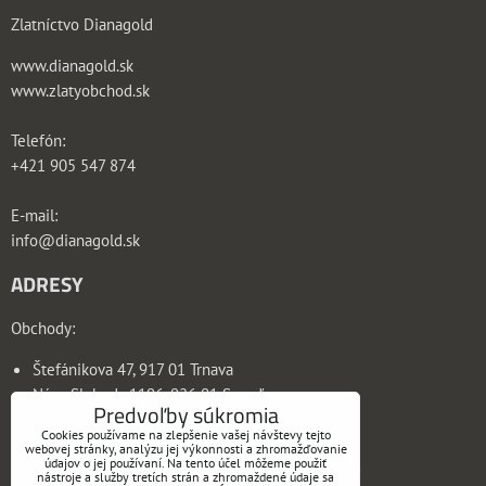
Zlatníctvo Dianagold
www.dianagold.sk
www.zlatyobchod.sk
Telefón:
+421 905 547 874
E-mail:
info@dianagold.sk
ADRESY
Obchody:
Štefánikova 47, 917 01 Trnava
Nám. Slobody 1196, 926 01 Sereď
Predvoľby súkromia
Dianagold SK s.r.o. // DC Diana v.o.s.
Cookies používame na zlepšenie vašej návštevy tejto
webovej stránky, analýzu jej výkonnosti a zhromažďovanie
údajov o jej používaní. Na tento účel môžeme použiť
Sídlo firmy: Hornočepeňská 1477/16, 926 01 Sereď
nástroje a služby tretích strán a zhromaždené údaje sa