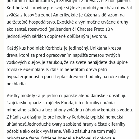
púzdrami i náramkami vyfrézovanými z dreva. A nie hocijakého.
Kerbholz si suroviny pre svoje štýlové produkty necháva dovážať
zväčša z lesov Strednej Ameriky, kde je ťažená s dôrazom na
udržateľné hospodárstvo. Exotické a výnimočne trvácne druhy
ako santal, rosewood (palisander) či Chacate Preto sú v
jednotlivých sériách doplnené obľúbeným javorom.
Každý kus hodiniek Kerbholz je jedinečný. Unikátna kresba
dreva, ktoré sa pred opracovaním napúšťa zmesou tvrdých
voskových olejov, je zárukou, že na svete nenájdete dva úplne
rovnaké exempláre. K ďalším benefitom dreva patrí
hypoalergénnosť a pocit tepla - drevené hodinky na ruke nikdy
nechladia.
Všetky modely - a je jedno či pánske alebo dámske - obsahujú
švajčiarske quartz strojčeky Ronda, ich ciferníky chránia
minerálne sklíčka a bez úhony zvládnu náhodný kontakt s vodou.
Z hľadiska dizajnu je pre hodinky Kerbholz typická nemecká
úhľadnosť. Jednoduché tvary, zaoblené hrany a čisté ciferníky
pôsobia ako celok vyvážene. Veľkú zásluhu na tom majú
prirodzené farby. Odtiene hnedej a béžovej si dokonale