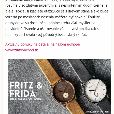
rozumejú so zlatými akcentmi aj s nesmrteľným duom čiernej a
bielej. Pokiaľ si kladiete otázku, čo sa s drevom stane a ako bude
vyzerať po mesiacoch nosenia, môžete byť pokojní. Použité
druhy dreva sú dostatočne odolné, treba však myslieť na
pravidelné čistenie a ošetrovanie včelím voskom. Iba tak si
hodinky zachovajú svoj pôvodný bezchybný vzhľad.
Aktuálnu ponuku nájdete aj na našom e-shope
www.zlatyobchod.sk